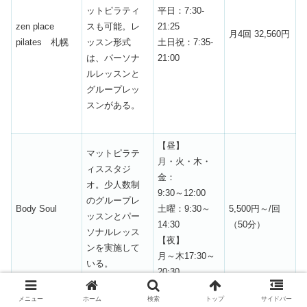
ットピラティ
平日：7:30-
zen place
スも可能。レ
21:25
月4回 32,560円
pilates 札幌
ッスン形式
土日祝：7:35-
は、パーソナ
21:00
ルレッスンと
グループレッ
スンがある。
【昼】
マットピラテ
月・火・木・
ィススタジ
金：
オ。少人数制
9:30～12:00
のグループレ
Body Soul
土曜：9:30～
5,500円～/回
ッスンとパー
14:30
（50分）
ソナルレッス
【夜】
ンを実施して
月～木17:30～
いる。
20:30
マットピラテ
メニュー
ホーム
検索
トップ
サイドバー