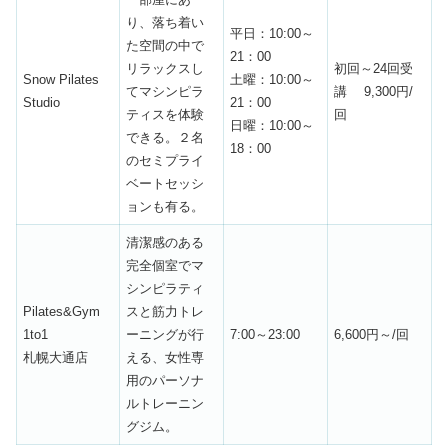
り、落ち着い
平日：10:00～
た空間の中で
21：00
リラックスし
初回～24回受
Snow Pilates
土曜：10:00～
てマシンピラ
講 9,300円/
Studio
21：00
ティスを体験
回
日曜：10:00～
できる。２名
18：00
のセミプライ
ベートセッシ
ョンも有る。
清潔感のある
完全個室でマ
シンピラティ
Pilates&Gym
スと筋力トレ
1to1
ーニングが行
7:00～23:00
6,600円～/回
札幌大通店
える、女性専
用のパーソナ
ルトレーニン
グジム。