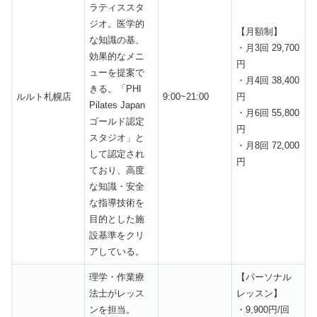
ラティススタ
ジオ。医学的
【月額制】
な知識の基、
・月3回 29,700
効果的なメニ
円
ューを提案で
・月4回 38,400
きる。「PHI
ルルト札幌店
9:00~21:00
円
Pilates Japan
・月6回 55,800
ゴールド認定
円
スタジオ」と
・月8回 72,000
して認定され
円
ており、高度
な知識・安全
な指導技術を
目的とした施
設基準をクリ
アしている。
理学・作業療
【パーソナル
法士がレッス
レッスン】
ンを担当。
・9,900円/回