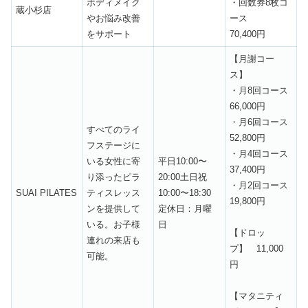
ボディメイク
・回数券8枚コ
蔵小杉店
やお悩み改善
ース
をサポート
70,400円
【月謝コー
ス】
・月8回コース
66,000円
・月6回コース
すべてのライ
52,800円
フステージに
・月4回コース
いる女性に寄
平日10:00〜
37,400円
り添ったピラ
20:00土日祝
・月2回コース
SUAI PILATES
ティスレッス
10:00〜18:30
19,800円
ンを提供して
定休日：月曜
いる。お子様
日
【ドロッ
連れの来店も
プ】 11,000
可能。
円
【マタニティ