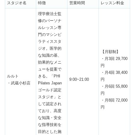
スタジオ名
特徴
営業時間
レッスン料金
理学療法士監
修のパーソナ
ルレッスン専
門のマシンピ
ラティススタ
ジオ。医学的
【月額制】
な知識の基、
・月3回 29,700
効果的なメニ
円
ューを提案で
・月4回 38,400
ルルト
きる。「PHI
9:00~21:00
円
・武蔵小杉店
Pilates Japan
・月6回 55,800
ゴールド認定
円
スタジオ」と
・月8回 72,000
して認定され
円
ており、高度
な知識・安全
な指導技術を
目的とした施