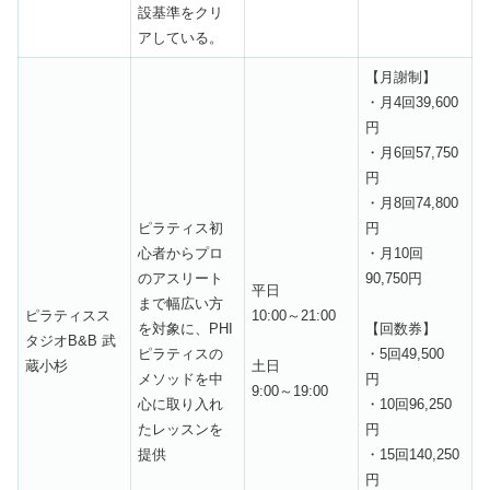
設基準をクリ
アしている。
【月謝制】
・月4回39,600
円
・月6回57,750
円
・月8回74,800
ピラティス初
円
心者からプロ
・月10回
のアスリート
90,750円
平日
まで幅広い方
ピラティスス
10:00～21:00
を対象に、PHI
【回数券】
タジオB&B 武
ピラティスの
・5回49,500
蔵小杉
土日
メソッドを中
円
9:00～19:00
心に取り入れ
・10回96,250
たレッスンを
円
提供
・15回140,250
円