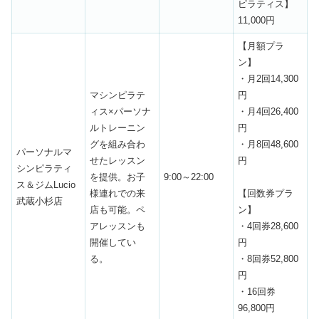
ピラティス】
11,000円
【月額プラ
ン】
・月2回14,300
マシンピラテ
円
ィス×パーソナ
・月4回26,400
ルトレーニン
円
グを組み合わ
・月8回48,600
パーソナルマ
せたレッスン
円
シンピラティ
を提供。お子
9:00～22:00
ス＆ジムLucio
様連れでの来
【回数券プラ
武蔵小杉店
店も可能。ペ
ン】
アレッスンも
・4回券28,600
開催してい
円
る。
・8回券52,800
円
・16回券
96,800円