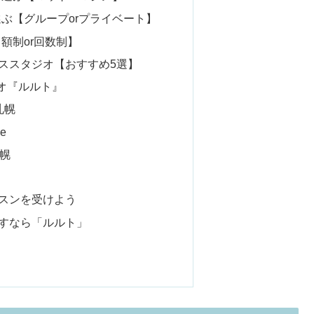
選ぶ【グループorプライベート】
月額制or回数制】
ススタジオ【おすすめ5選】
オ『ルルト』
es 札幌
e
札幌
スンを受けよう
すなら「ルルト」