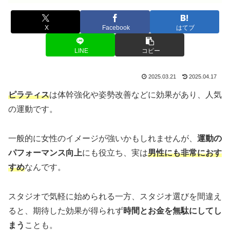
X
Facebook
はてブ
LINE
コピー
2025.03.21
2025.04.17
ピラティス
は体幹強化や姿勢改善などに効果があり、人気
の運動です。
一般的に女性のイメージが強いかもしれませんが、
運動の
パフォーマンス向上
にも役立ち、実は
男性にも非常におす
すめ
なんです。
スタジオで気軽に始められる一方、スタジオ選びを間違え
ると、期待した効果が得られず
時間とお金を無駄にしてし
まう
ことも。