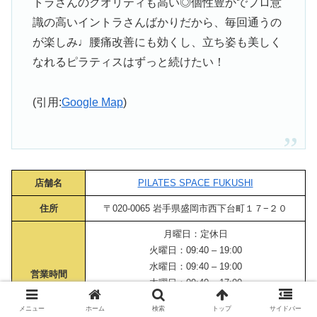
トラさんのクオリティも高い◎個性豊かでプロ意
識の高いイントラさんばかりだから、毎回通うの
が楽しみ♩腰痛改善にも効くし、立ち姿も美しく
なれるピラティスはずっと続けたい！
(引用:
Google Map
)
店舗名
PILATES SPACE FUKUSHI
住所
〒020-0065 岩手県盛岡市西下台町１７−２０
月曜日：定休日
火曜日：09:40 – 19:00
水曜日：09:40 – 19:00
営業時間
木曜日：09:40 – 17:00
金曜日：09:40 – 19:00
メニュー
ホーム
検索
トップ
サイドバー
土曜日・日曜日：07:00 – 12:00