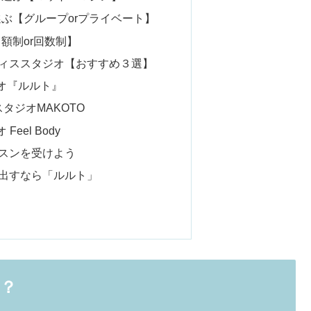
選ぶ【グループorプライベート】
月額制or回数制】
ィススタジオ【おすすめ３選】
オ『ルルト』
タジオMAKOTO
eel Body
スンを受けよう
出すなら「ルルト」
？