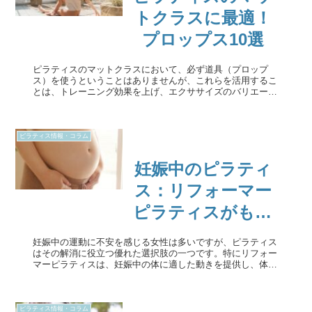
トクラスに最適！
プロップス10選
ピラティスのマットクラスにおいて、必ず道具（プロップ
ス）を使うということはありませんが、これらを活用するこ
とは、トレーニング効果を上げ、エクササイズのバリエーシ
ョンを増やすことに繋がります。というのも、特にピラティ
スにおいては、特定の筋肉を...
ピラティス情報・コラム
妊娠中のピラティ
ス：リフォーマー
ピラティスがもた
らす効果と注意点
妊娠中の運動に不安を感じる女性は多いですが、ピラティス
はその解消に役立つ優れた選択肢の一つです。特にリフォー
マーピラティスは、妊娠中の体に適した動きを提供し、体力
の維持や痛みの軽減に役立ちます。この記事では、妊娠中に
ピラティスを行う際のポイ...
ピラティス情報・コラム