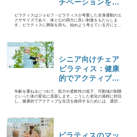
チベーションを保
つ方法を解説
ピラティスはジョセフ・ピラティスが考案した全身運動のエ
クササイズであり、体と心の両方に良い刺激をもたらしま
す。ピラティスに興味を持ち、始めよう考えている方にとっ
て、最初の一歩がなかなか出ないという方も多いでしょう。
この記事では、ピラティス初...
ピラティス情報・コラム
シニア向けチェア
ピラティス：健康
的でアクティブな
生活を目指すため
年齢を重ねるにつれて、筋力や柔軟性の低下、可動域の制限
に
といった体の変化に直面します。こうした老化の過程に対抗
し、健康的でアクティブな生活を維持するためには、適切な
運動が不可欠です。チェアピラティスは、シニアの方々が簡
単に取り組める低負荷で効...
ピラティス情報・コラム
ピラティスのマッ