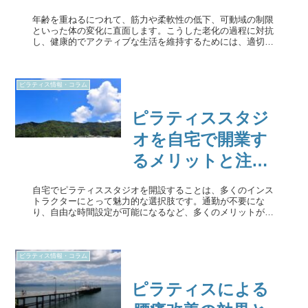
生活を目指すため
年齢を重ねるにつれて、筋力や柔軟性の低下、可動域の制限
に
といった体の変化に直面します。こうした老化の過程に対抗
し、健康的でアクティブな生活を維持するためには、適切な
運動が不可欠です。チェアピラティスは、シニアの方々が簡
単に取り組める低負荷で効...
ピラティス情報・コラム
ピラティススタジ
オを自宅で開業す
るメリットと注意
点を徹底解説
自宅でピラティススタジオを開設することは、多くのインス
トラクターにとって魅力的な選択肢です。通勤が不要にな
り、自由な時間設定が可能になるなど、多くのメリットがあ
ります。しかし、同時に家庭環境やスペースの問題、家族と
のバランスを取ることが必要...
ピラティス情報・コラム
ピラティスによる