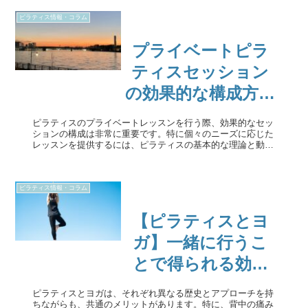
ピラティス情報・コラム
プライベートピラ
ティスセッション
の効果的な構成方法
とは？
ピラティスのプライベートレッスンを行う際、効果的なセッ
ションの構成は非常に重要です。特に個々のニーズに応じた
レッスンを提供するには、ピラティスの基本的な理論と動き
をしっかりと学び、クライアントの体を深く理解しているこ
とが求められます。この記...
ピラティス情報・コラム
【ピラティスとヨ
ガ】一緒に行うこ
とで得られる効果
とは？
ピラティスとヨガは、それぞれ異なる歴史とアプローチを持
ちながらも、共通のメリットがあります。特に、背中の痛み