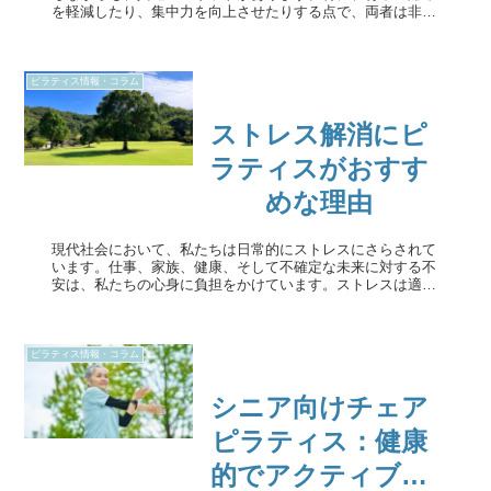
を軽減したり、集中力を向上させたりする点で、両者は非常
に似ています。この記事では、ピラティスとヨガの違いと共
通点を探りながら、両者を...
ピラティス情報・コラム
ストレス解消にピ
ラティスがおすす
めな理由
現代社会において、私たちは日常的にストレスにさらされて
います。仕事、家族、健康、そして不確定な未来に対する不
安は、私たちの心身に負担をかけています。ストレスは適度
であれば目標達成の原動力にもなりますが、過度なストレス
は体調や精神に悪影響を及...
ピラティス情報・コラム
シニア向けチェア
ピラティス：健康
的でアクティブな